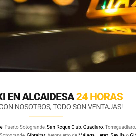
XI EN ALCAIDESA
24 HORAS
A CON NOSOTROS, TODO SON VENTAJAS!
e
, Puerto Sotogrande,
San Roque Club
,
Guadiaro
, Torreguadiaro
 Sotogrande,
Gibraltar
. Aeropuerto de
Málaga
,
Jerez
,
Sevilla
o
Gib