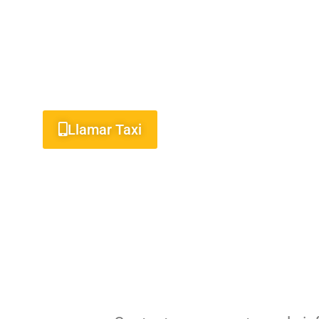
TAXI EN ALCAIDESA 24 H
SERVICIO PROFESIONAL, RÁPIDO Y FI
Llamar Taxi