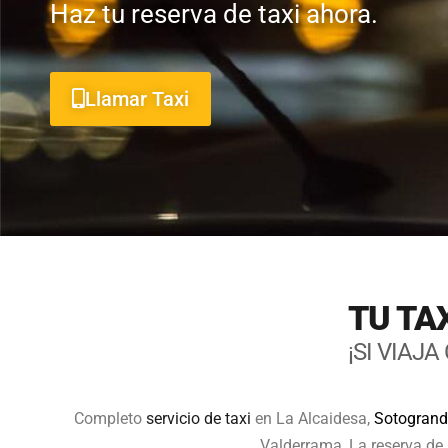
Haz tu reserva de taxi ahora.
Llamar Taxi
TU TA
¡SI VIAJ
Completo
servicio de taxi
en La Alcaidesa,
Sotogrand
Valderrama, La reserva de